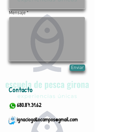
Mensaje
Enviar
Contacto
680.87.31.62
ignaciogallocampos@gmail.com